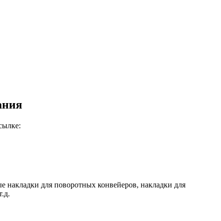
ания
сылке:
е накладки для поворотных конвейеров, накладки для
.д.