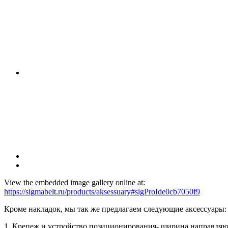
View the embedded image gallery online at:
https://sigmabelt.ru/products/aksessuary#sigProIde0cb7050f9
Кроме накладок, мы так же предлагаем следующие аксессуары:
1. Крепеж и устройство позиционирования- ширина направляющ